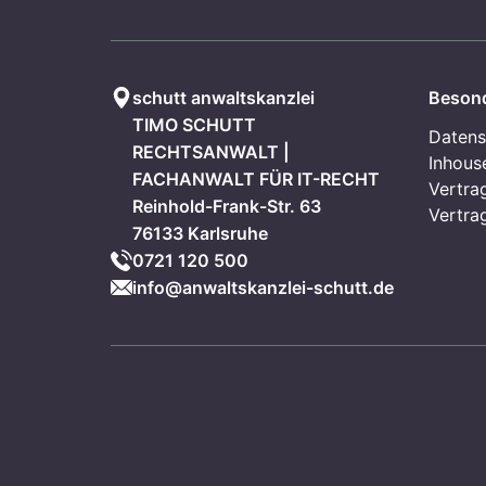
schutt anwaltskanzlei
Beson
TIMO SCHUTT
Datens
RECHTSANWALT |
Inhous
FACHANWALT FÜR IT-RECHT
Vertra
Reinhold-Frank-Str. 63
Vertra
76133 Karlsruhe
0721 120 500
info@anwaltskanzlei-schutt.de