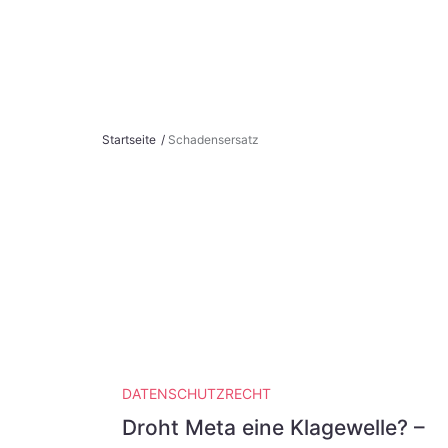
S
Startseite
/
Schadensersatz
k
i
p
t
o
c
o
n
t
e
DATENSCHUTZRECHT
n
Droht Meta eine Klagewelle? –
t